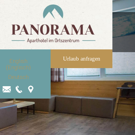
Urlaub anfragen
English
(
Englisch
)
Deutsch