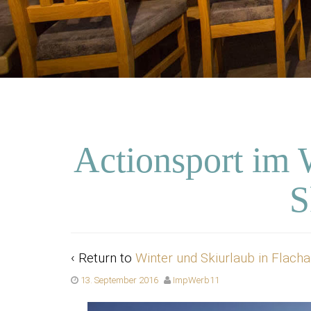
Actionsport im 
S
‹ Return to
Winter und Skiurlaub in Flach
13. September 2016
ImpWerb11