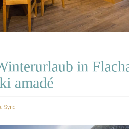
Winterurlaub in Flach
ki amadé
au Sync